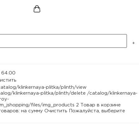
+
у
64.00
истить
catalog/klinkernaya-plitka/plinth/view
alog/klinkernaya-plitka/plinth/delete
/catalog/klinkernaya-
troy-
m_jshopping/files/img_products
2
Товар в корзине
товаров:
на сумму
Очистить
Пожалуйста, выберите