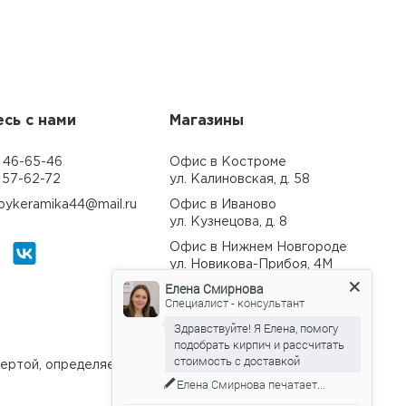
сь с нами
Магазины
 46-65-46
Офис в Костроме
 57-62-72
ул. Калиновская, д. 58
troykeramika44@mail.ru
Офис в Иваново
ул. Кузнецова, д. 8
Офис в Нижнем Новгороде
ул. Новикова-Прибоя, 4М
Елена Смирнова
Офис в Ярославле
Специалист - консультант
пр-т Ленина, д. 16
Здравствуйте! Я Елена, помогу
подобрать кирпич и рассчитать
стоимость с доставкой
офертой, определяемой положениями Статьи 437 ГКРФ
Елена Смирнова
печатает...