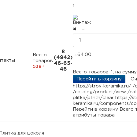
1
Винтаж
✖
−
8
→
64.00
Всего
(4942)
нтакты
товаров:
46-65-
538+
46
Всего товаров:
1
, на сумм
Перейти в корзину
Оч
https://stroy-keramika.ru/
/
/catalog/product/view
/cat
plitka/plinth/clear
https://s
keramika.ru/components/co
Перейти в корзину
Всего 
атрибуты товара.
Плитка для цоколя